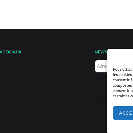
X SOCIAUX
NEWSLETTER
Pour offrir
les cookies
consentir à
comportemen
consentir o
certaines c
ACCE