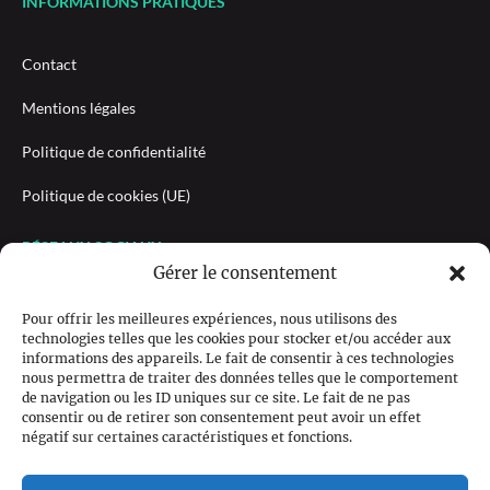
INFORMATIONS PRATIQUES
Contact
Mentions légales
Politique de confidentialité
Politique de cookies (UE)
RÉSEAUX SOCIAUX
Gérer le consentement
Pour offrir les meilleures expériences, nous utilisons des
technologies telles que les cookies pour stocker et/ou accéder aux
NEWSLETTER
informations des appareils. Le fait de consentir à ces technologies
nous permettra de traiter des données telles que le comportement
de navigation ou les ID uniques sur ce site. Le fait de ne pas
consentir ou de retirer son consentement peut avoir un effet
négatif sur certaines caractéristiques et fonctions.
M'INSCRIRE